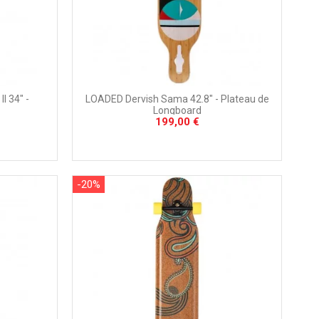
I 34" -
LOADED Dervish Sama 42.8" - Plateau de
Longboard
199,00 €
-20%