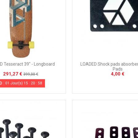
 Tesseract 39" - Longboard
LOADED Shock pads absorbers
Pads
291,27 €
4,00 €
399,00 €
01
Jour(s)
15
:
20
:
56