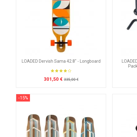
LOADED Dervish Sama 42.8" - Longboard
LOADED 
Pack
301,50 €
335,00 €
-15%