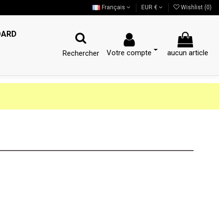
Français
EUR €
Wishlist (
0
)
OARD
Votre compte
aucun article
Rechercher