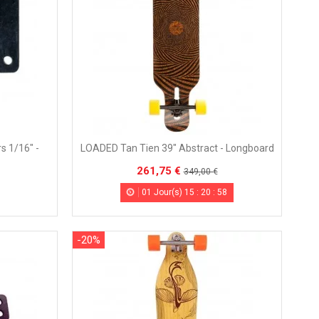
LOADED Tan Tien 39" Abstract - Longboard
 1/16" -
261,75 €
349,00 €
01
Jour(s)
15
:
20
:
56
-20%