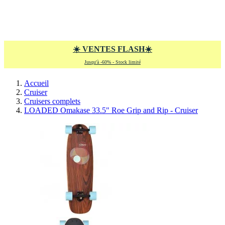
aucun article
0
Panier
×
Aucun article dans votre panier
☀️
VENTES FLASH
☀️
Jusqu'à -60% - Stock limité
Accueil
Cruiser
Cruisers complets
LOADED Omakase 33.5" Roe Grip and Rip - Cruiser