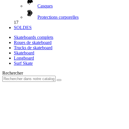
Casques
Protections corporelles
17
SOLDES
Skateboards complets
Roues de skateboard
Trucks de skateboard
Skateboard
Longboard
Surf Skate
Rechercher
Votre compte
Déjà client?
E-mail
Mot de passe
Mot de passe oublié ?
Connexion
Nouveau client?