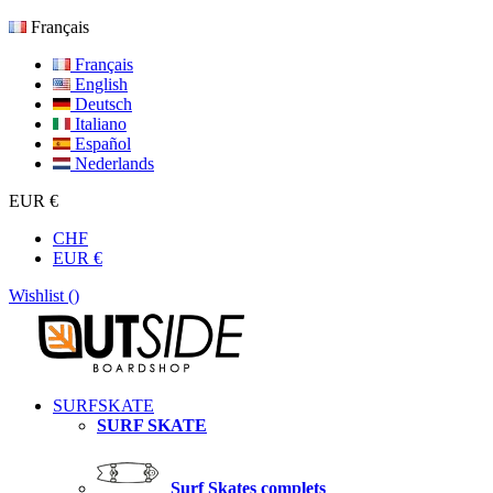
Français
Français
English
Deutsch
Italiano
Español
Nederlands
EUR €
CHF
EUR €
Wishlist (
)
SURFSKATE
SURF SKATE
Surf Skates complets