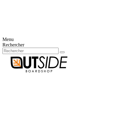
Créer un compte
Connexion
aucun article
0
Panier
×
Aucun article dans votre panier
Menu
Rechercher
Votre compte
Déjà client?
E-mail
Mot de passe
Mot de passe oublié ?
Connexion
Nouveau client?
Créer un compte
Connexion