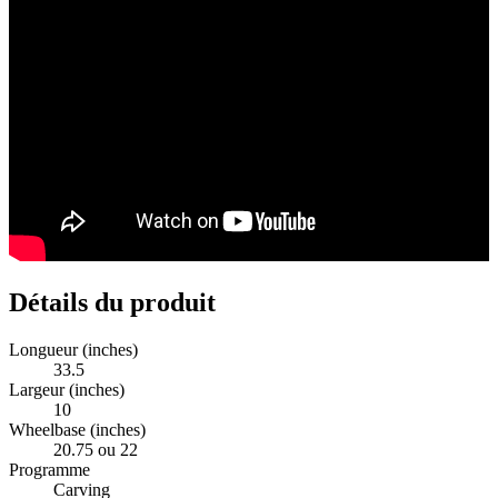
Détails du produit
Longueur (inches)
33.5
Largeur (inches)
10
Wheelbase (inches)
20.75 ou 22
Programme
Carving