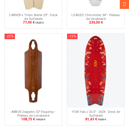
CARVER x Triton Astral 29" - Deck
LOADED Chinchiller 34" - Plateau
de Surfskate
de longboard
77,90 €
239,00 €
95,00 €
-25%
-15%
ARBOR Zeppelin 32" Flagship -
YOW Yab-J 32.5" - 2024 - Deck de
Plateau de Longboard
Surfskate
108,75 €
81,43 €
145,00 €
95,80 €