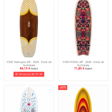
YOW Teahupoo 34" - 2024 - Deck de
YOW Pinfish 28" - 2024 - Deck de
Surfskate
Surfskate
84,15 €
71,85 €
99,00 €
95,80 €
03
Jour(s)
20
:
07
:
08
-30%