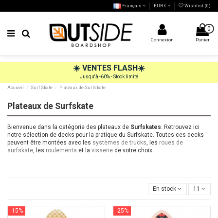
Français
EUR €
Wishlist (
0
)
0
Connexion
Panier
☀️
VENTES FLASH
☀️
Jusqu'à -60% - Stock limité
Accueil
Surf Skate
Plateaux de Surfskate
Plateaux de Surfskate
Bienvenue dans la catégorie des plateaux de
Surfskates
. Retrouvez ici
notre sélection de decks pour la pratique du Surfskate. Toutes ces decks
peuvent être montées avec les
systèmes de trucks
, les
roues de
surfskate
, les
roulements
et la
visserie
de votre choix.
En stock
11
-15%
-25%