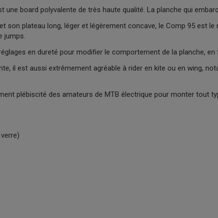
t une board polyvalente de très haute qualité. La planche qui embar
et son plateau long, léger et légèrement concave, le Comp 95 est le m
de jumps.
de réglages en dureté pour modifier le comportement de la planche, en
, il est aussi extrêmement agréable à rider en kite ou en wing, nota
ent plébiscité des amateurs de MTB électrique pour monter tout ty
 verre)