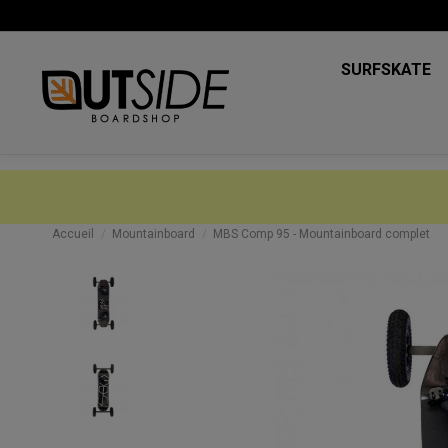
SURFSKATE
Accueil
Mountainboard
MBS Comp 95 - Mountainboard complet