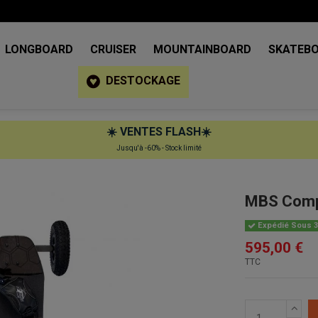
LONGBOARD
CRUISER
MOUNTAINBOARD
SKATEB
DESTOCKAGE
☀️
VENTES FLASH
☀️
Jusqu'à -60% - Stock limité
MBS Comp 
Expédié Sous 3
595,00 €
TTC