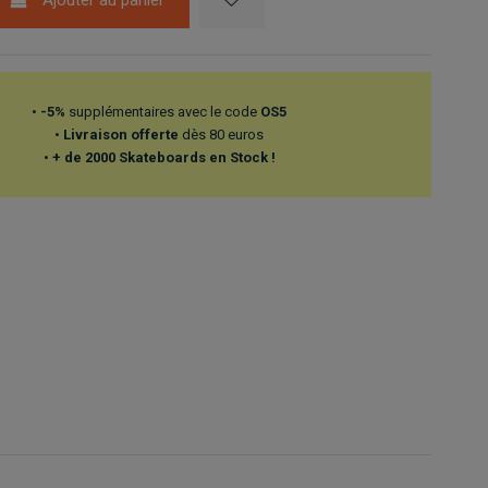
•
-5%
supplémentaires avec le code
OS5
•
Livraison offerte
dès 80 euros
•
+ de 2000 Skateboards en Stock !