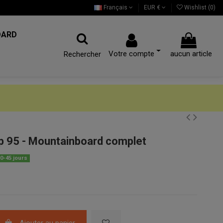
Français
EUR €
Wishlist (
0
)
OARD
Votre compte
aucun article
Rechercher
95 - Mountainboard complet
0-45 jours
Ajouter au panier