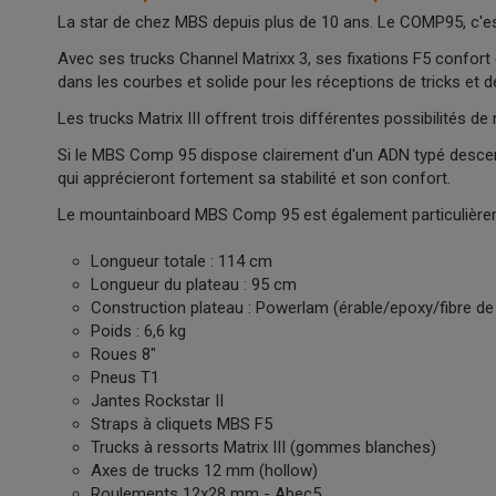
La star de chez MBS depuis plus de 10 ans. Le COMP95, c'es
Avec ses trucks Channel Matrixx 3, ses fixations F5 confort 
dans les courbes et solide pour les réceptions de tricks et 
Les trucks Matrix III offrent trois différentes possibilités 
Si le MBS Comp 95 dispose clairement d'un ADN typé descente
qui apprécieront fortement sa stabilité et son confort.
Le mountainboard MBS Comp 95 est également particulièrem
Longueur totale : 114 cm
Longueur du plateau : 95 cm
Construction plateau : Powerlam (érable/epoxy/fibre de
Poids : 6,6 kg
Roues 8"
Pneus T1
Jantes Rockstar II
Straps à cliquets MBS F5
Trucks à ressorts Matrix III (gommes blanches)
Axes de trucks 12 mm (hollow)
Roulements 12x28 mm - Abec5