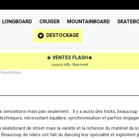
LONGBOARD
CRUISER
MOUNTAINBOARD
SKATEB
DESTOCKAGE
☀️
VENTES FLASH
☀️
Jusqu'à -60% - Stock limité
 Présentation
es sensations mais pas seulement... Il y a aussi des tricks, beaucou
s techniques, nécessitant équilibre, synchronisation et parfois engag
skateboard de street mais la variété et la richesse du matériel de lo
 Beaucoup de riders ont fait du dancing leur spécialité et exploitent 