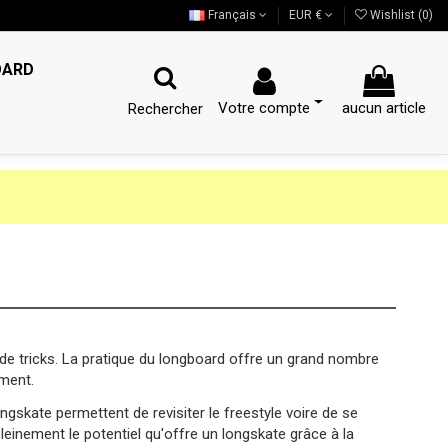
Français
EUR €
Wishlist (
0
)
OARD
Votre compte
aucun article
Rechercher
p de tricks. La pratique du longboard offre un grand nombre
ement.
ngskate permettent de revisiter le freestyle voire de se
pleinement le potentiel qu'offre un longskate grâce à la