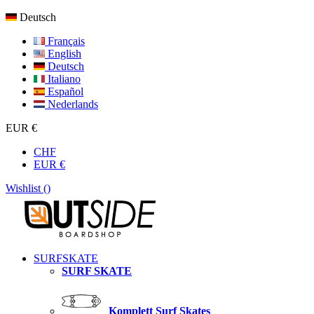
Deutsch
Français
English
Deutsch
Italiano
Español
Nederlands
EUR €
CHF
EUR €
Wishlist (
)
SURFSKATE
SURF SKATE
Komplett Surf Skates