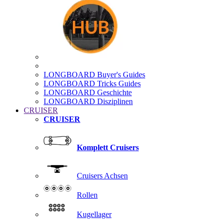
LONGBOARD Buyer's Guides
LONGBOARD Tricks Guides
LONGBOARD Geschichte
LONGBOARD Disziplinen
CRUISER
CRUISER
Komplett Cruisers
Cruisers Achsen
Rollen
Kugellager