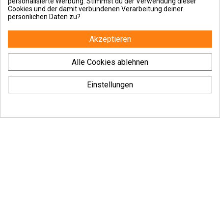
personalisierte Werbung. Stimmst du der Verwendung dieser
Cookies und der damit verbundenen Verarbeitung deiner
persönlichen Daten zu?
Akzeptieren
CREATURE Logo Full 8.0" -
SANTA CRUZ Fier Dot 8.0" -
Skateboard Komplett
Skateboard komplett
Alle Cookies ablehnen
129,90 €
100,00 €
125,00 €
Einstellungen
Outside und Du
Guides
Contact us