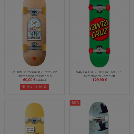
SANTA CRUZ Classic Dot 7.8" -
TRICKS Serotonin 8.25 "x25.79" -
Skateboard komplett
Skateboard vollständig
129,90 €
60,00 €
100,00 €
01
d.
18
:
18
:
58
-50%