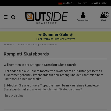
Deutsch
EUR €
Wishlist (
0
)
0
Connection
Cart
☀️
Sommer-Sale
☀️
Flash-Verkäufe | Begrenzter Vorrat
Startseite
Skateboard
Komplett Skateboards
Komplett Skateboards
Willkommen in der Kategorie
Komplett-Skateboards
.
Hier finden Sie alle unsere montierten Skateboards für Anfänger. Bereits
zusammengebaute Skateboards für den Anfang und den Start mit einem
Skateboard einer Top-Marke.
Entdecken Sie alle unsere Tipps, die Ihnen beim Kauf eines kompletten
Skateboards helfen:
Wie wähle ich mein Skateboard aus?
[En savoir plus]