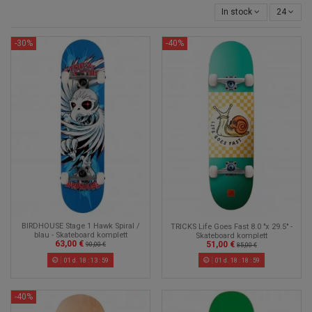
In stock
24
-30%
-40%
BIRDHOUSE Stage 1 Hawk Spiral /
TRICKS Life Goes Fast 8.0 "x 29.5" -
blau - Skateboard komplett
Skateboard komplett
63,00 €
51,00 €
90,00 €
85,00 €
01
d.
18
:
13
:
58
01
d.
18
:
18
:
58
-40%