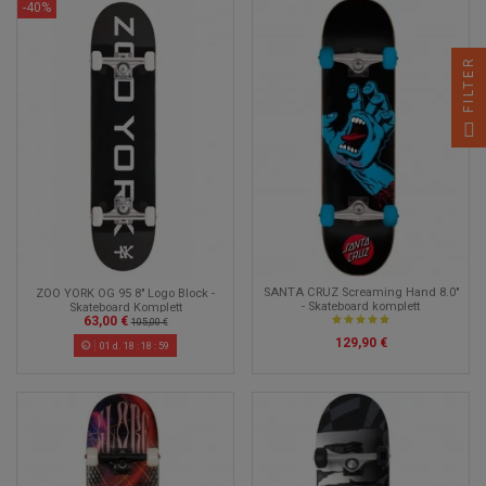
-40%
FILTER
SANTA CRUZ Screaming Hand 8.0"
ZOO YORK OG 95 8" Logo Block -
- Skateboard komplett
Skateboard Komplett
63,00 €
105,00 €
129,90 €
01
d.
18
:
18
:
58