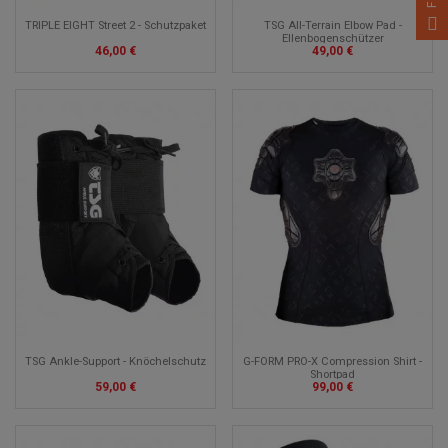
TRIPLE EIGHT Street 2 - Schutzpaket
TSG All-Terrain Elbow Pad -
Ellenbogenschützer
46,00 €
49,00 €
TSG Ankle-Support - Knöchelschutz
G-FORM PRO-X Compression Shirt -
Shortpad
59,00 €
99,00 €