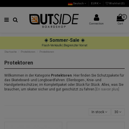
Deutsch
EUR €
Wishlist (
0
)
0
Connection
Cart
☀️
Sommer-Sale
☀️
Flash-Verkäufe | Begrenzter Vorrat
Startseite
Protektoren
Protektoren
Protektoren
Willkommen in der Kategorie
Protektoren
. Hier finden Sie Schutzpakete für
das Skateboard- und Longboardfahren. Ellenbogen-, Knie- und
Handgelenkschützer, im Komplettpaket oder Stück für Stück. Alles, was Sie
brauchen, um skater sicher und gut geschützt zu fahren.
[En savoir plus]
In stock
30