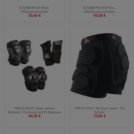
G-FORM Pro-X Pads -
G-FORM Pro-X3 Pads -
Ellbogenschützer
Ellenbogenschützer
55,00 €
55,00 €
TRIPLE EIGHT Saver series -
TRIPLE EIGHT RD Bum saver - Po-
Schwarz - Packung mit Protektoren
Schutz
49,95 €
72,00 €