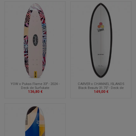
YOW x Pukas Flame 33" - 2024 -
CARVER x CHANNEL ISLANDS
Deck de Surfskate
Black Beauty 31.75" - Deck de
136,80 €
149,00 €
Surfskate