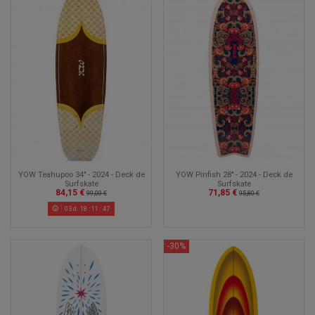
YOW Teahupoo 34" - 2024 - Deck de
YOW Pinfish 28" - 2024 - Deck de
Surfskate
Surfskate
84,15 €
71,85 €
99,00 €
95,80 €
03
d.
18
:
11
:
47
-30%