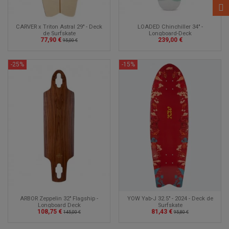
CARVER x Triton Astral 29" - Deck
LOADED Chinchiller 34" -
de Surfskate
Longboard-Deck
77,90 €
239,00 €
95,00 €
-25%
-15%
ARBOR Zeppelin 32" Flagship -
YOW Yab-J 32.5" - 2024 - Deck de
Longboard Deck
Surfskate
108,75 €
81,43 €
145,00 €
95,80 €