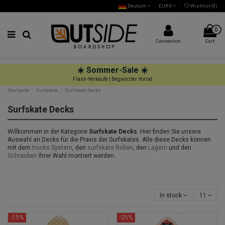
Deutsch
EUR €
Wishlist (
0
)
0
Connection
Cart
☀️
Sommer-Sale
☀️
Flash-Verkäufe | Begrenzter Vorrat
Startseite
Surfskate
Surfskate Decks
Surfskate Decks
Willkommen in der Kategorie
Surfskate Decks
. Hier finden Sie unsere
Auswahl an Decks für die Praxis der Surfskates. Alle diese Decks können
mit dem
trucks System
, den
surfskate Rollen
, den
Lagern
und den
Schrauben
Ihrer Wahl montiert werden.
In stock
11
-15%
-25%