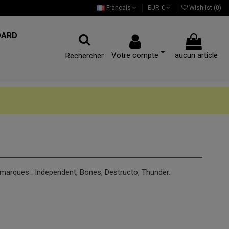
Français
EUR €
Wishlist (
0
)
OARD
Votre compte
aucun article
Rechercher
 marques : Independent, Bones, Destructo, Thunder.