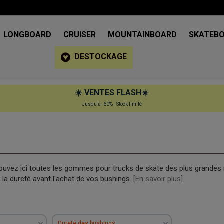
LONGBOARD
CRUISER
MOUNTAINBOARD
SKATEB
DESTOCKAGE
☀️
VENTES FLASH
☀️
Jusqu'à -60% - Stock limité
rouvez ici toutes les gommes pour trucks de skate des plus grandes
la dureté avant l'achat de vos bushings.
[En savoir plus]
Dureté des bushings