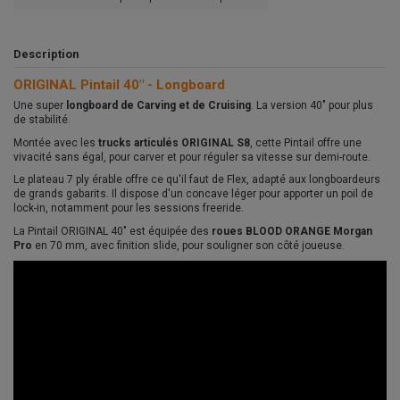
Description
ORIGINAL Pintail 40" - Longboard
Une super
longboard de Carving et de Cruising
. La version 40" pour plus
de stabilité.
Montée avec les
trucks articulés ORIGINAL S8
, cette Pintail offre une
vivacité sans égal, pour carver et pour réguler sa vitesse sur demi-route.
Le plateau 7 ply érable offre ce qu'il faut de Flex, adapté aux longboardeurs
de grands gabarits. Il dispose d'un concave léger pour apporter un poil de
lock-in, notamment pour les sessions freeride.
La Pintail ORIGINAL 40" est équipée des
roues BLOOD ORANGE Morgan
Pro
en 70 mm, avec finition slide, pour souligner son côté joueuse.