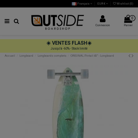
Français
EUR €
Wishlist (
0
)
0
Connexion
Panier
☀️
VENTES FLASH
☀️
Jusqu'à -60% - Stock limité
Accueil
Longboard
Longboards complets
ORIGINAL Pintail 40" - Longboard