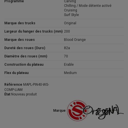
Programme
Carving
Chilling / Mode détente activé
Cruising
Surf Style
Marque des trucks
Original
Largeur du hanger des trucks (mm)
200
Marque des roues
Blood Orange
Dureté des roues (Duro)
82a
Diamètre des roues (mm)
70
Construction du plateau
Erable
Flex du plateau
Medium
Référence
MAPL-PIN40-WS-
COMP-LIAM
État
Nouveau produit
Marque