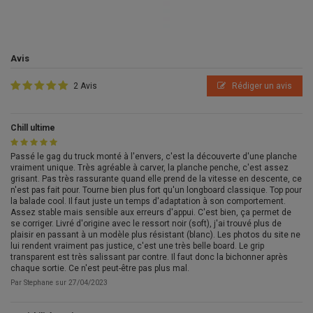
Avis
2 Avis
Rédiger un avis
Chill ultime
Passé le gag du truck monté à l'envers, c'est la découverte d'une planche
vraiment unique. Très agréable à carver, la planche penche, c'est assez
grisant. Pas très rassurante quand elle prend de la vitesse en descente, ce
n'est pas fait pour. Tourne bien plus fort qu'un longboard classique. Top pour
la balade cool. Il faut juste un temps d'adaptation à son comportement.
Assez stable mais sensible aux erreurs d'appui. C'est bien, ça permet de
se corriger. Livré d'origine avec le ressort noir (soft), j'ai trouvé plus de
plaisir en passant à un modèle plus résistant (blanc). Les photos du site ne
lui rendent vraiment pas justice, c'est une très belle board. Le grip
transparent est très salissant par contre. Il faut donc la bichonner après
chaque sortie. Ce n'est peut-être pas plus mal.
Par
Stephane
sur
27/04/2023