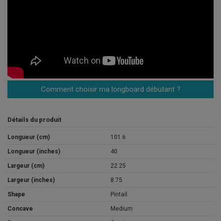
Comment choisir ma longboard débutant ?
Détails du produit
Longueur (cm)
101.6
Longueur (inches)
40
Largeur (cm)
22.25
Largeur (inches)
8.75
Shape
Pintail
Concave
Medium