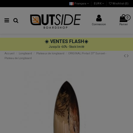
Français
EUR €
Wishlist (
0
)
0
Connexion
Panier
☀️
VENTES FLASH
☀️
Jusqu'à -60% - Stock limité
Accueil
Longboard
Plateaux de longboard
ORIGINAL Pintail 37" Sunset -
Plateau de Longboard