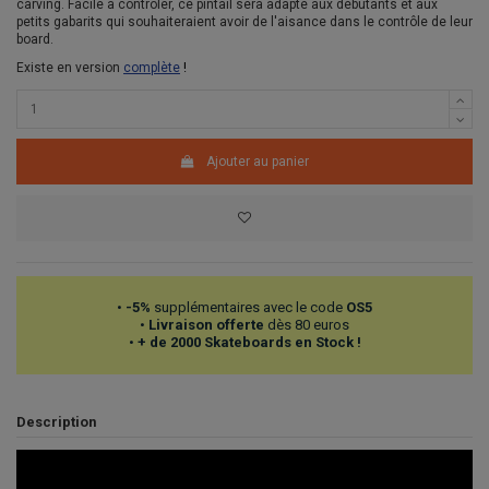
carving. Facile à controler, ce pintail sera adapté aux débutants et aux
petits gabarits qui souhaiteraient avoir de l'aisance dans le contrôle de leur
board.
Existe en version
complète
!
Ajouter au panier
•
-5%
supplémentaires avec le code
OS5
•
Livraison offerte
dès 80 euros
•
+ de 2000 Skateboards en Stock !
Description