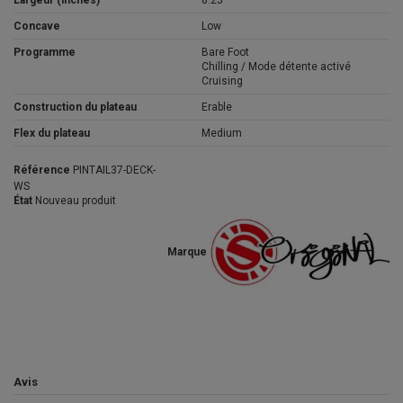
Largeur (inches)
8.25
Concave
Low
Programme
Bare Foot
Chilling / Mode détente activé
Cruising
Construction du plateau
Erable
Flex du plateau
Medium
Référence
PINTAIL37-DECK-
WS
État
Nouveau produit
Marque
Avis