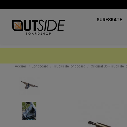
SURFSKATE
Accueil
Longboard
Trucks de longboard
Original S6 - Truck de 