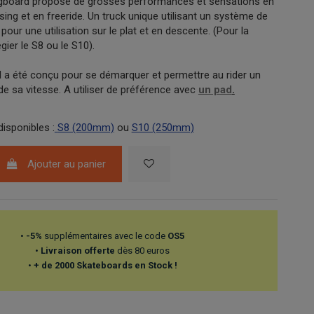
ngboard propose de grosses performances et sensations en
sing et en freeride. Un truck unique utilisant un système de
pour une utilisation sur le plat et en descente. (Pour la
égier le S8 ou le S10).
al a été conçu pour se démarquer et permettre au rider un
de sa vitesse. A utiliser de préférence avec
un pad
.
disponibles :
S8 (200mm)
ou
S10 (250mm)
Ajouter au panier
•
-5%
supplémentaires avec le code
OS5
•
Livraison offerte
dès 80 euros
•
+ de 2000 Skateboards en Stock !