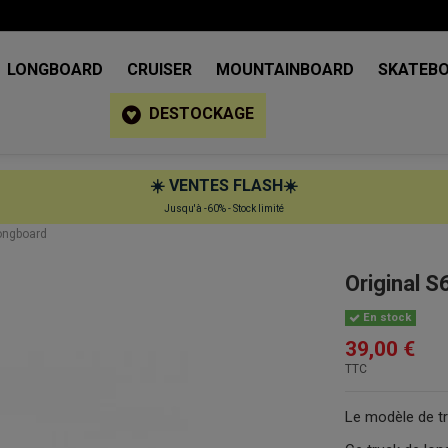
LONGBOARD
CRUISER
MOUNTAINBOARD
SKATEB
DESTOCKAGE
☀️
VENTES FLASH
☀️
Jusqu'à -60% - Stock limité
longboard
Original S
En stock
39,00 €
TTC
Le modèle de tr