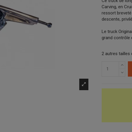
Ce truck de lo
Carving, en Crui
ressort breveté 
descente, privil
Le truck Origin
grand contrôle 
2 autres tailles 