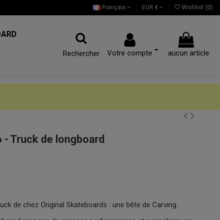
Français
EUR €
Wishlist (
0
)
OARD
Votre compte
aucun article
Rechercher
6 - Truck de longboard
uck de chez Original Skateboards : une bête de Carving.