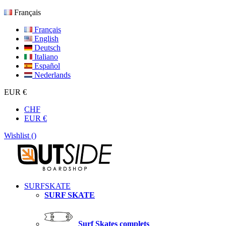
Français
Français
English
Deutsch
Italiano
Español
Nederlands
EUR €
CHF
EUR €
Wishlist (
)
SURFSKATE
SURF SKATE
Surf Skates complets