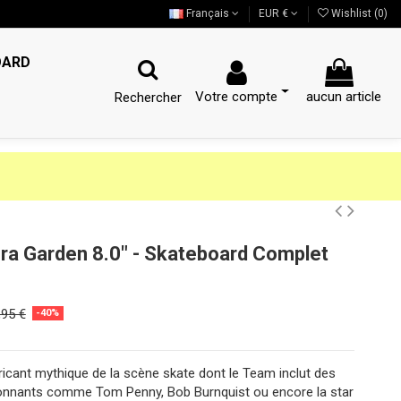
Français
EUR €
Wishlist (
0
)
OARD
Votre compte
aucun article
Rechercher
era Garden 8.0" - Skateboard Complet
,95 €
-40%
bricant mythique de la scène skate dont le Team inclut des
ionnants comme Tom Penny, Bob Burnquist ou encore la star