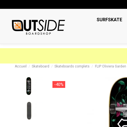
SURFSKATE
Accueil
Skateboard
Skateboards complets
FLIP Oliviera Garden
-40%