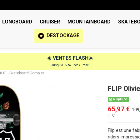
LONGBOARD
CRUISER
MOUNTAINBOARD
SKATEB
DESTOCKAGE
☀️
VENTES FLASH
☀️
Jusqu'à -60% - Stock limité
 8.0" - Skateboard Complet
FLIP Olivi
Rupture
65,97 €
109
TTC
Flip est une fa
riders impress