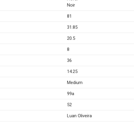
Noir
81
31.85
20.5
8
36
14.25
Medium
99a
52
Luan Oliveira