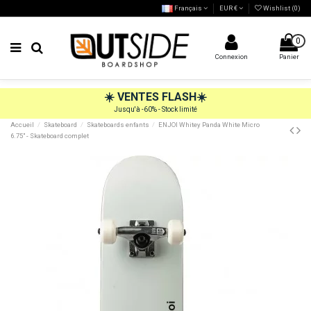
Français
EUR €
Wishlist (
0
)
0
Connexion
Panier
☀️
VENTES FLASH
☀️
Jusqu'à -60% - Stock limité
Accueil
Skateboard
Skateboards enfants
ENJOI Whitey Panda White Micro
6.75" - Skateboard complet