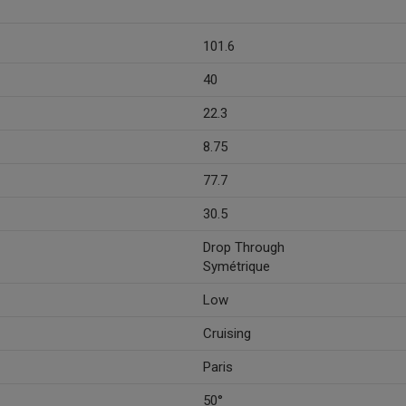
101.6
40
22.3
8.75
77.7
30.5
Drop Through
Symétrique
Low
Cruising
Paris
50°