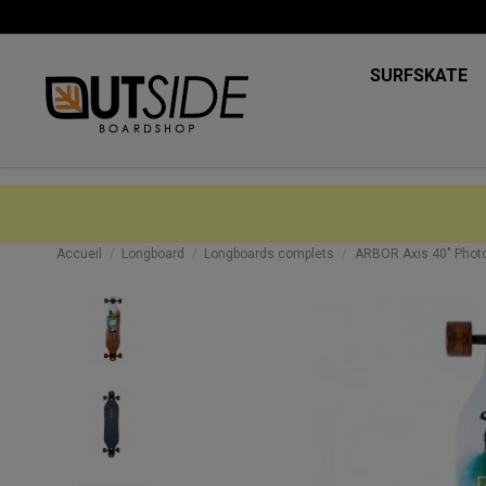
SURFSKATE
Accueil
Longboard
Longboards complets
ARBOR Axis 40" Photo