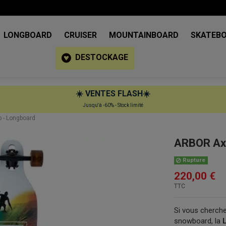
LONGBOARD
CRUISER
MOUNTAINBOARD
SKATEB
DESTOCKAGE
☀️
VENTES FLASH
☀️
Jusqu'à -60% - Stock limité
 - Longboard
ARBOR Axi
Rupture
220,00 €
TTC
Si vous cherche
snowboard, la
L