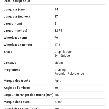
Détails du produit
Longueur (cm)
94
Longueur (inches)
37
Largeur (cm)
21
Largeur (inches)
8.375
Wheelbase (cm)
70
Wheelbase (inches)
27.5
Shape
Drop Through
Symétrique
Concave
Medium
Programme
Cruising
Freeride - Polyvalence
Marque des trucks
Paris
Angle de l'embase
50
Largeur du hanger des trucks (mm)
180
Marque des roues
Arbor
Dureté des roues (Duro)
78a