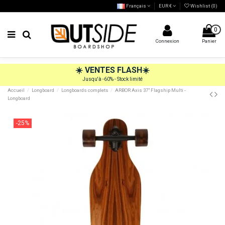
Français
EUR €
Wishlist (
0
)
0
Connexion
Panier
☀️
VENTES FLASH
☀️
Jusqu'à -60% - Stock limité
Accueil
Longboard
Longboards complets
ARBOR Axis 37" Flagship Multi -
Longboard
-25%