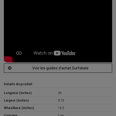
Voir les guides d'achat Surfskate
Détails du produit
Longueur (inches)
30
Largeur (inches)
9.75
Wheelbase (inches)
16.5
Concave
Low