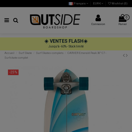
Français
EUR €
Wishlist (
0
)
0
Connexion
Panier
☀️
VENTES FLASH
☀️
Jusqu'à -60% - Stock limité
Accueil
Surf Skate
Surf Skates complets
CARVER Emerald Peak 30" C7 -
Surfskate complet
-25%