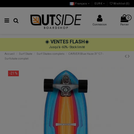
Français
EUR €
Wishlist (
0
)
0
Connexion
Panier
☀️
VENTES FLASH
☀️
Jusqu'à -60% - Stock limité
Accueil
Surf Skate
Surf Skates complets
CARVER Blue Haze 31" C7 -
Surfskate complet
-21%