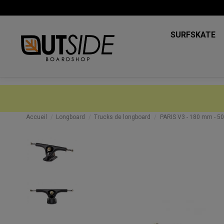
SURFSKATE
Accueil
Longboard
Trucks de longboard
PARIS V3 - 180 mm - 50°