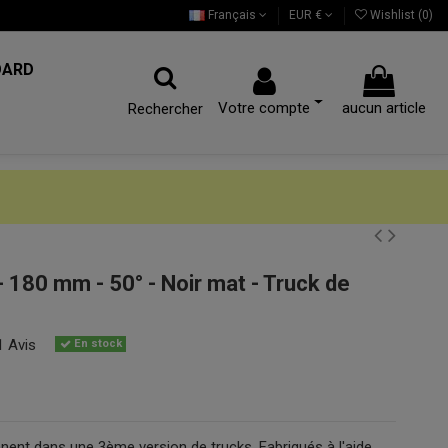
Français
EUR €
Wishlist (
0
)
OARD
Votre compte
aucun article
Rechercher
 180 mm - 50° - Noir mat - Truck de
1 Avis
En stock
nnent dans une 3ème version de trucks. Fabriqués à l'aide