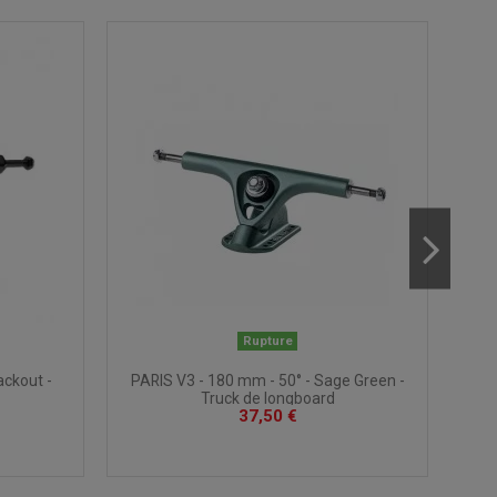
Rupture
PARIS V3 - 180 mm - 50° - Sage Green -
ackout -
PAR
Truck de longboard
37,50 €