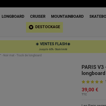
LONGBOARD
CRUISER
MOUNTAINBOARD
SKATEB
DESTOCKAGE
☀️
VENTES FLASH
☀️
Jusqu'à -60% - Stock limité
 - Noir mat - Truck de longboard
PARIS V3 -
longboard
39,00 €
TTC
Les Paris revie