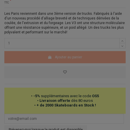
TTC
Les Paris reviennent dans une 3ème version de trucks. Fabriqués à l'aide
d'un nouveau procédé d'alliage breveté et de techniques dérivées de la
coulée, de l'extrusion et du forgeage. Les V3 ont une structure moléculaire
offrant une résistance supérieure, et un poid allégé. Un des trucks les plus
polyvalent et performant sur le marché!
Ajouter au panier
•
-5%
supplémentaires avec le code
OS5
•
Livraison offerte
dès 80 euros
•
+ de 2000 Skateboards en Stock !
Prévenez-moi lorsque le produit est disponible