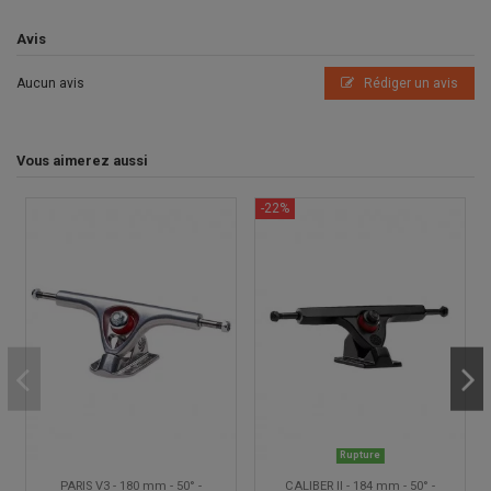
Avis
Aucun avis
Rédiger un avis
Vous aimerez aussi
-22%
Rupture
PARIS V3 - 180 mm - 50° -
CALIBER II - 184 mm - 50° -