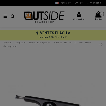
Français
EUR €
Wishlist (
0
)
0
Connexion
Panier
☀️
VENTES FLASH
☀️
Jusqu'à -60% - Stock limité
Accueil
Longboard
Trucks de longboard
PARIS V3 - 180 mm - 50° - Noir - Truck
de longboard