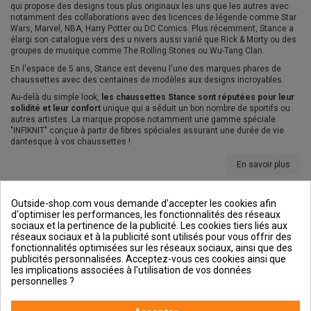
qui propose des designs tous plus originaux les uns que les autres avec
notamment des collaborations avec des licences de légende comme Star
Wars, Marvel, NBA, Harry Potter ou DC Comics. Plus récemment, Stance a
élargi son catalogue vers des u nivers aussi varié que Rick & Morty ou des
groupes de musique comme The Rolling Stones ou Wu-Tang Clan.
En l'espace de 5 ans, Stance est devenu l'une des marques phares de
chaussettes avec des centaines de modèles aux designs incroyables.
Au-delà du simple look,
les chaussettes Stance sont réputées pour leur
solidité et leur confort
unique qui a séduit un bon nombre de sportifs ou
autres artistes. La marque propose notamment une gamme spéciale
"INFIKNIT" conçue à partir de fibres spéciales assurant une durée de vie
dantesque à vos chaussettes !
En savoir plus
Il n'y a pas de produits
Outside-shop.com vous demande d'accepter les cookies afin
d'optimiser les performances, les fonctionnalités des réseaux
sociaux et la pertinence de la publicité. Les cookies tiers liés aux
réseaux sociaux et à la publicité sont utilisés pour vous offrir des
fonctionnalités optimisées sur les réseaux sociaux, ainsi que des
publicités personnalisées. Acceptez-vous ces cookies ainsi que
Outside et vous
les implications associées à l'utilisation de vos données
personnelles ?
Aide & Guides