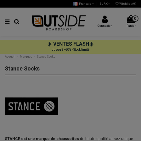
Français
EUR €
Wishlist (
0
)
0
Connexion
Panier
☀️
VENTES FLASH
☀️
Jusqu'à -60% - Stock limité
Accueil
Marques
Stance Socks
Stance Socks
STANCE est une marque de chaussettes
de haute qualité assez unique