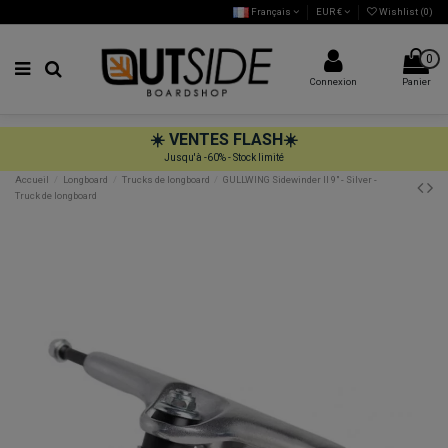
Français
EUR €
Wishlist (
0
)
0
Connexion
Panier
☀️
VENTES FLASH
☀️
Jusqu'à -60% - Stock limité
Accueil
Longboard
Trucks de longboard
GULLWING Sidewinder II 9" - Silver -
Truck de longboard