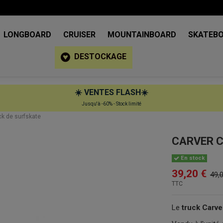
LONGBOARD
CRUISER
MOUNTAINBOARD
SKATEB
DESTOCKAGE
☀️
VENTES FLASH
☀️
Jusqu'à -60% - Stock limité
ck de surfskate
CARVER C2
En stock
39,20 €
49,
TTC
Le
truck Carve