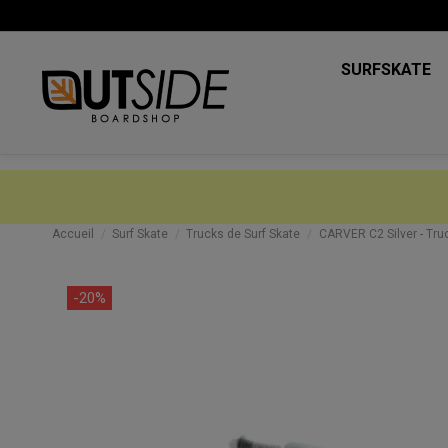
SURFSKATE
Accueil
Surf Skate
Trucks de Surf Skate
CARVER C2 Silver - Tru
-20%