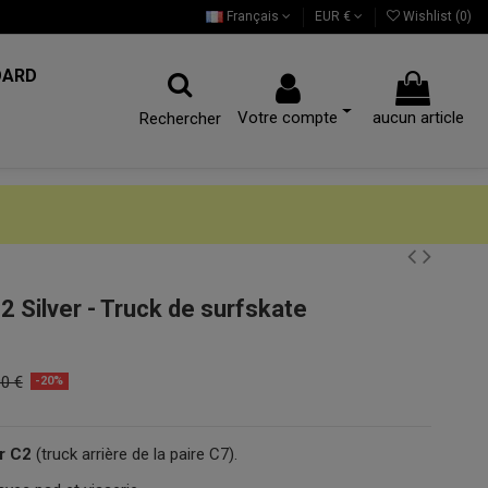
Français
EUR €
Wishlist (
0
)
OARD
Votre compte
aucun article
Rechercher
 Silver - Truck de surfskate
00 €
-20%
r C2
(truck arrière de la paire C7).