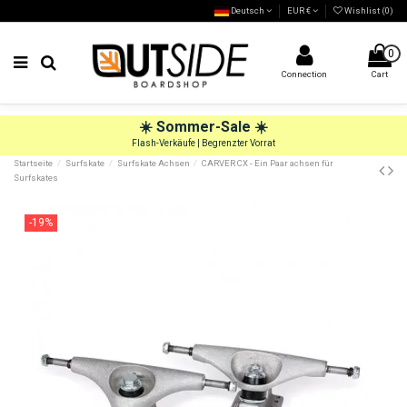
Deutsch
EUR €
Wishlist (
0
)
0
Connection
Cart
☀️
Sommer-Sale
☀️
Flash-Verkäufe | Begrenzter Vorrat
Startseite
Surfskate
Surfskate Achsen
CARVER CX - Ein Paar achsen für
Surfskates
-19%