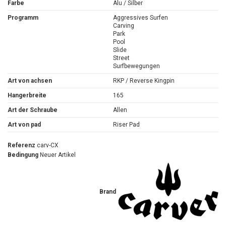
Farbe
Alu / Silber
Programm
Aggressives Surfen
Carving
Park
Pool
Slide
Street
Surfbewegungen
Art von achsen
RKP / Reverse Kingpin
Hangerbreite
165
Art der Schraube
Allen
Art von pad
Riser Pad
Referenz
carv-CX
Bedingung
Neuer Artikel
Brand