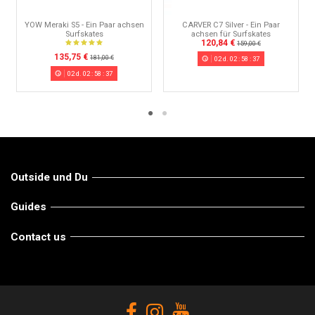
YOW Meraki S5 - Ein Paar achsen
CARVER C7 Silver - Ein Paar
Surfskates
achsen für Surfskates
120,84 €
159,00 €
135,75 €
181,00 €
02
d.
02
:
58
:
37
02
d.
02
:
58
:
37
Outside und Du
Guides
Contact us