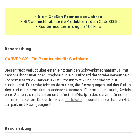
•
Die + Großen Promos des Jahres
•
-5%
auf nicht-rabattierte Produkte mit dem Code
OS5
•
Kostenlose Lieferung
ab 100 Euro
Beschreibung
CARVER CX - Ein Paar trucks für Surfskate
Dieser truck verfügt über einen einzigartigen Schwenkmechanismus, mit
dem Sie Ihr cruiser oder Longboard in ein Surfboard der Straße verwandeln
können!
Der truck Carver C7
ist ultra-innovativ und besonders gut
durchdacht. Er
ermöglicht es dem rider, die Bewegungen und das Gefühl
des surf
mit einem skateboard
nachzuahmen
. Es
ermöglicht auch, Aerials
ohne Sorgen zu replacieren und öffnet die Disziplin des carving für neue
Luftmöglichkeiten. Dieser truck von
surfskate
ist somit besser für den Ride
auf park und Bowl geeignet!
Beschreibung