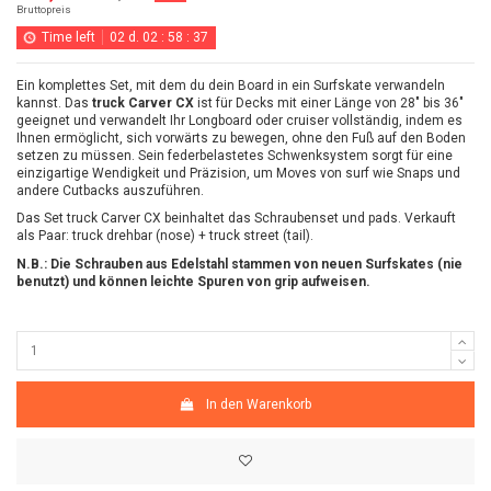
Bruttopreis
Time left
02
d.
02
:
58
:
37
Ein komplettes Set, mit dem du dein Board in ein Surfskate verwandeln
kannst. Das
truck Carver CX
ist für Decks mit einer Länge von 28" bis 36"
geeignet und verwandelt Ihr Longboard oder cruiser vollständig, indem es
Ihnen ermöglicht, sich vorwärts zu bewegen, ohne den Fuß auf den Boden
setzen zu müssen. Sein federbelastetes Schwenksystem sorgt für eine
einzigartige Wendigkeit und Präzision, um Moves von surf wie Snaps und
andere Cutbacks auszuführen.
Das Set truck Carver CX beinhaltet das Schraubenset und pads. Verkauft
als Paar: truck drehbar (nose) + truck street (tail).
N.B.: Die Schrauben aus Edelstahl stammen von neuen Surfskates (nie
benutzt) und können leichte Spuren von grip aufweisen.
In den Warenkorb