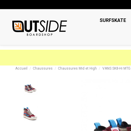
SURFSKATE
Accueil
Chaussures
Chaussures Mid et High
VANS SK8-Hi MTE-