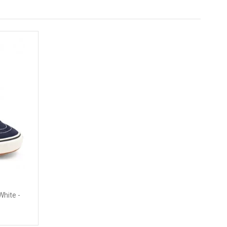
hite -