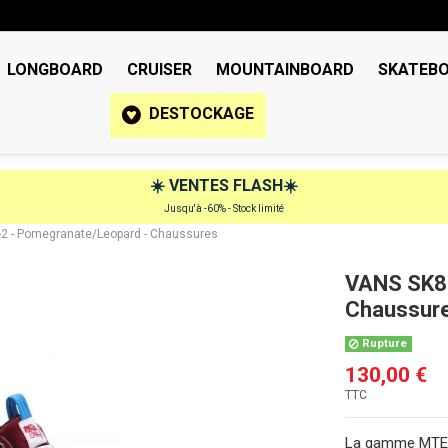
LONGBOARD
CRUISER
MOUNTAINBOARD
SKATEB
DESTOCKAGE
☀️
VENTES FLASH
☀️
Jusqu'à -60% - Stock limité
2 - Pomegranate/Leopard - Chaussures
VANS SK8-
Chaussur
Rupture
130,00 €
TTC
La gamme MTE (