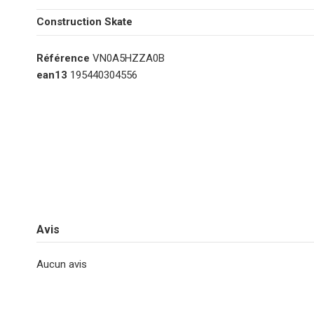
Construction Skate
Référence
VN0A5HZZA0B
ean13
195440304556
Avis
Aucun avis