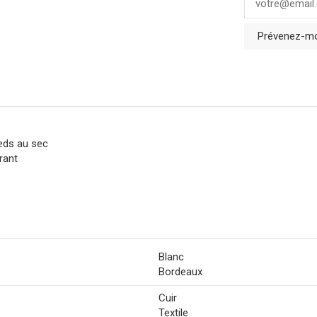
Prévenez-moi
eds au sec
rant
Blanc
Bordeaux
Cuir
Textile