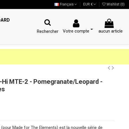
Français
EUR €
Wishlist (
0
)
OARD
Votre compte
aucun article
Rechercher
Hi MTE-2 - Pomegranate/Leopard -
es
pour Made for The Elements) est la nouvelle série de