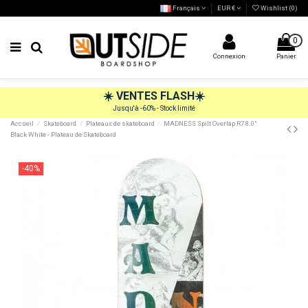
Français
EUR €
Wishlist (
0
)
0
Connexion
Panier
☀️
VENTES FLASH
☀️
Jusqu'à -60% - Stock limité
Accueil
Skateboard
Plateaux de skateboard
MADNESS Spilt Overlap R7 8.0"
Black White - Plateau de Skateboard
-40%