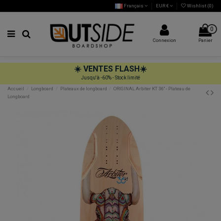
Français
EUR €
Wishlist (
0
)
0
Connexion
Panier
☀️
VENTES FLASH
☀️
Jusqu'à -60% - Stock limité
Accueil
Longboard
Plateaux de longboard
ORIGINAL Arbiter KT 36" - Plateau de
Longboard