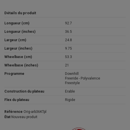
Détails du produit
Longueur (cm)
92.7
Longueur (inches)
36.5
Largeur (cm)
24.8
Largeur (inches)
9.75
Wheelbase (cm)
53.3
Wheelbase (inches)
21
Programme
Downhill
Freeride - Polyvalence
Freestyle
Construction du plateau
Erable
Flex du plateau
Rigide
Référence
Orig-arb36KTpl
État
Nouveau produit