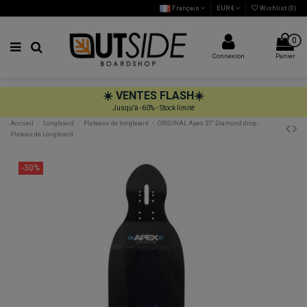
Français
EUR €
Wishlist (
0
)
0
Connexion
Panier
☀️
VENTES FLASH
☀️
Jusqu'à -60% - Stock limité
Accueil
Longboard
Plateaux de longboard
ORIGINAL Apex 37" Diamond drop -
Plateau de Longboard
-30%