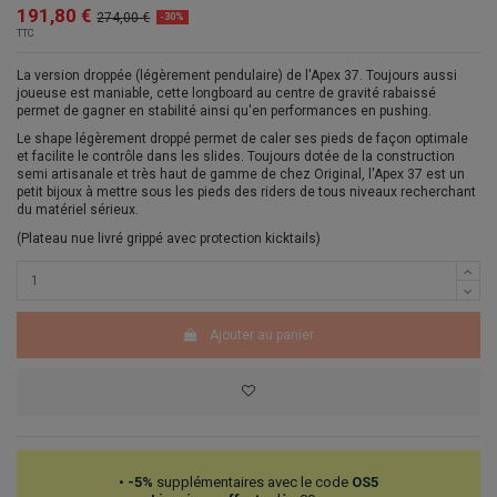
191,80 €
274,00 €
-30%
TTC
La version droppée (légèrement pendulaire) de l'Apex 37. Toujours aussi
joueuse est maniable, cette longboard au centre de gravité rabaissé
permet de gagner en stabilité ainsi qu'en performances en pushing.
Le shape légèrement droppé permet de caler ses pieds de façon optimale
et facilite le contrôle dans les slides. Toujours dotée de la construction
semi artisanale et très haut de gamme de chez Original, l'Apex 37 est un
petit bijoux à mettre sous les pieds des riders de tous niveaux recherchant
du matériel sérieux.
(Plateau nue livré grippé avec protection kicktails)
Ajouter au panier
•
-5%
supplémentaires avec le code
OS5