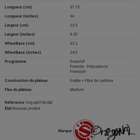
Longueur (cm)
37.75
Longueur (inches)
96
Largeur (cm)
23.5
Largeur (inches)
9.25
Wheelbase (cm)
62.2
Wheelbase (inches)
24.5
Programme
Downhill
Freeride - Polyvalence
Freestyle
Construction du plateau
Erable + Fibre de carbone
Flex du plateau
Medium
Référence
Orig-ap37dmdpl
État
Nouveau produit
Marque