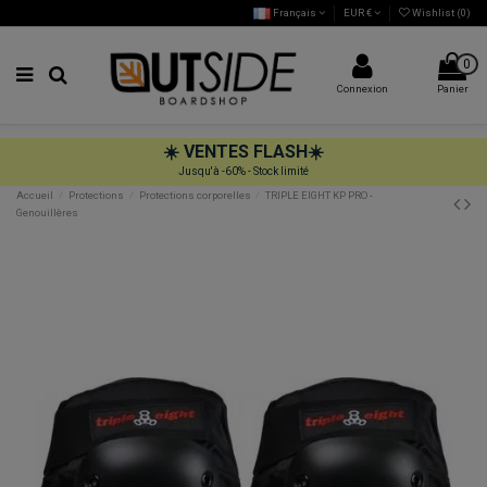
Français
EUR €
Wishlist (
0
)
0
Connexion
Panier
☀️
VENTES FLASH
☀️
Jusqu'à -60% - Stock limité
Accueil
Protections
Protections corporelles
TRIPLE EIGHT KP PRO -
Genouillères