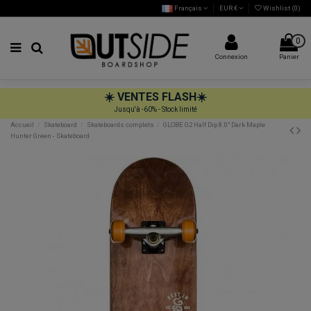
Français
EUR €
Wishlist (
0
)
0
Connexion
Panier
☀️
VENTES FLASH
☀️
Jusqu'à -60% - Stock limité
Accueil
Skateboard
Skateboards complets
GLOBE G2 Half Dip 8.0" Dark Maple
Hunter Green - Skateboard