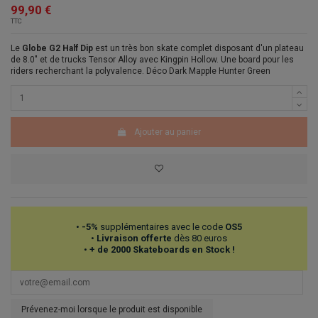
99,90 €
TTC
Le
Globe G2 Half Dip
est un très bon skate complet disposant d'un plateau
de 8.0" et de trucks Tensor Alloy avec Kingpin Hollow. Une board pour les
riders recherchant la polyvalence. Déco Dark Mapple Hunter Green
Ajouter au panier
•
-5%
supplémentaires avec le code
OS5
•
Livraison offerte
dès 80 euros
•
+ de 2000 Skateboards en Stock !
Prévenez-moi lorsque le produit est disponible