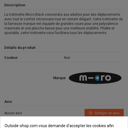
Description
La trottinette Micro Black conviendra aux adultes pour des déplacements
avec tout le confort nécessaire tout en restant élégant. Cette trottinette de
la fameuse marque est équipée de grandes roues pour une polyvalence
maximale et une planche basse pour une meilleure stabilité. Pliable et
ajustable, cette trottinette vous facilitera tous les déplacements.
Détails du produit
Couleur
Noir
Marque
Avis
Aucun avis
Rédiger un avis
Outside-shop.com vous demande d'accepter les cookies afin