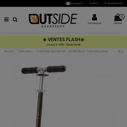
Français
EUR €
Wishlist (
0
)
0
Connexion
Panier
☀️
VENTES FLASH
☀️
Jusqu'à -60% - Stock limité
Accueil
Trottinettes
Trottinettes de mobilité
MICRO Black - Trottinette pliable