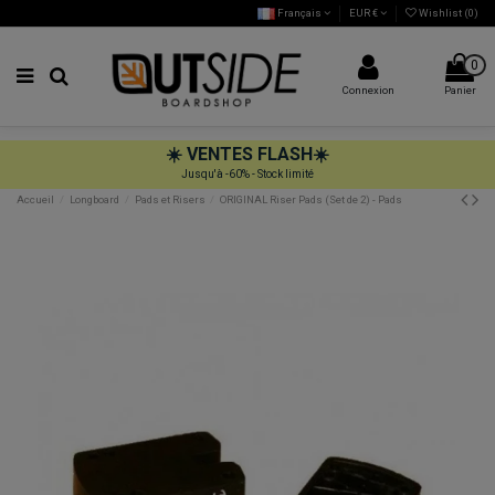
Français
EUR €
Wishlist (
0
)
0
Connexion
Panier
☀️
VENTES FLASH
☀️
Jusqu'à -60% - Stock limité
Accueil
Longboard
Pads et Risers
ORIGINAL Riser Pads (Set de 2) - Pads