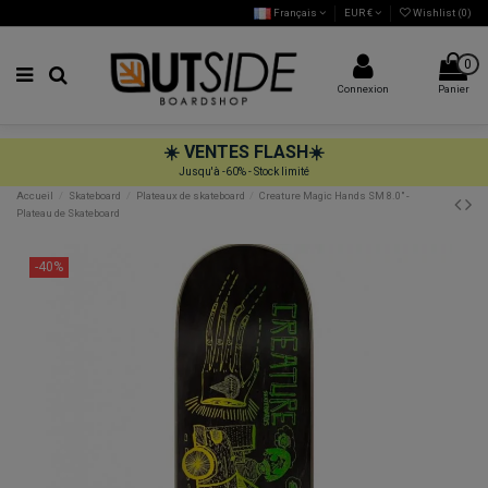
Français
EUR €
Wishlist (
0
)
0
Connexion
Panier
☀️
VENTES FLASH
☀️
Jusqu'à -60% - Stock limité
Accueil
Skateboard
Plateaux de skateboard
Creature Magic Hands SM 8.0" -
Plateau de Skateboard
-40%