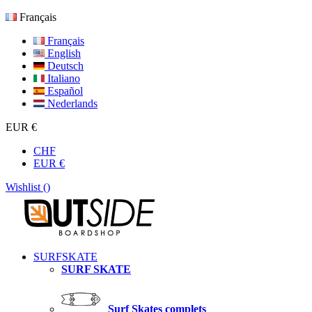
Français
Français
English
Deutsch
Italiano
Español
Nederlands
EUR €
CHF
EUR €
Wishlist (
)
SURFSKATE
SURF SKATE
Surf Skates complets