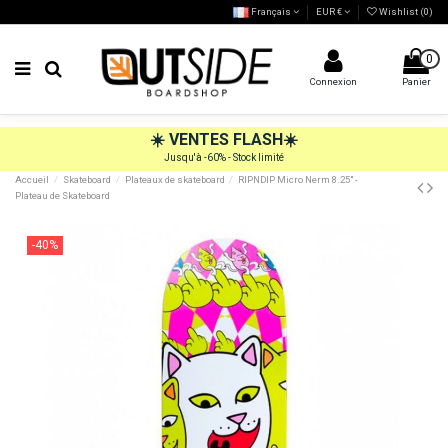
Français
EUR €
Wishlist (
0
)
0
Connexion
Panier
☀️
VENTES FLASH
☀️
Jusqu'à -60% - Stock limité
Accueil
Skateboard
Plateaux de skateboard
RIPNDIP Micro Nerm 8.25" -
Plateau de Skateboard
-40%