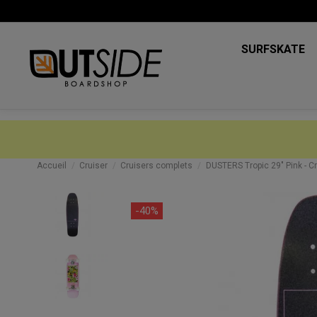
SURFSKATE
Accueil
Cruiser
Cruisers complets
DUSTERS Tropic 29" Pink - Cr
-40%