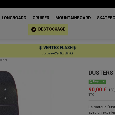
LONGBOARD
CRUISER
MOUNTAINBOARD
SKATEB
DESTOCKAGE
☀️
VENTES FLASH
☀️
Jusqu'à -60% - Stock limité
uiser
DUSTERS T
Rupture
90,00 €
150
TTC
La marque Dust
avec un excellen