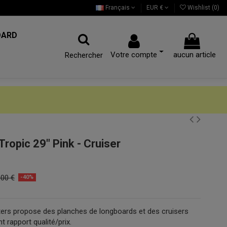
Français
EUR €
Wishlist (
0
)
OARD
Votre compte
aucun article
Rechercher
ropic 29" Pink - Cruiser
,00 €
-40%
ers propose des planches de longboards et des cruisers
t rapport qualité/prix.