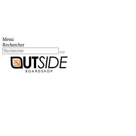
Créer un compte
Connexion
aucun article
0
Panier
×
Aucun article dans votre panier
Menu
Rechercher
Votre compte
Déjà client?
E-mail
Mot de passe
Mot de passe oublié ?
Connexion
Nouveau client?
Créer un compte
Connexion