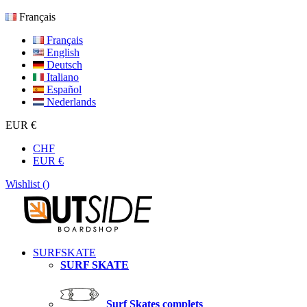
Français
Français
English
Deutsch
Italiano
Español
Nederlands
EUR €
CHF
EUR €
Wishlist (
)
SURFSKATE
SURF SKATE
Surf Skates complets