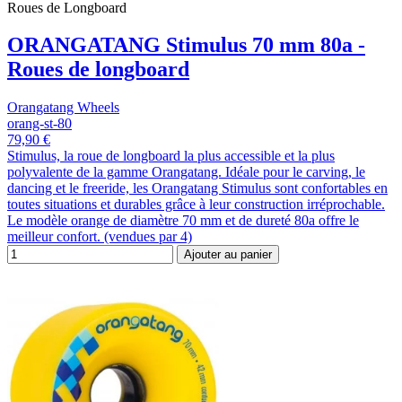
Roues de Longboard
ORANGATANG Stimulus 70 mm 80a -
Roues de longboard
Orangatang Wheels
orang-st-80
79,90 €
Stimulus, la roue de longboard la plus accessible et la plus
polyvalente de la gamme Orangatang. Idéale pour le carving, le
dancing et le freeride, les Orangatang Stimulus sont confortables en
toutes situations et durables grâce à leur construction irréprochable.
Le modèle orange de diamètre 70 mm et de dureté 80a offre le
meilleur confort. (vendues par 4)
Ajouter au panier