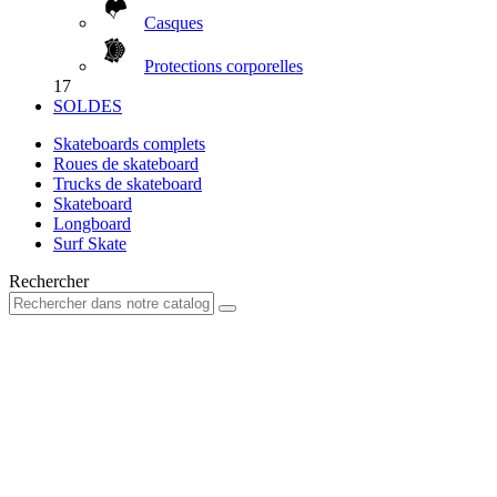
Casques
Protections corporelles
17
SOLDES
Skateboards complets
Roues de skateboard
Trucks de skateboard
Skateboard
Longboard
Surf Skate
Rechercher
Votre compte
Déjà client?
E-mail
Mot de passe
Mot de passe oublié ?
Connexion
Nouveau client?