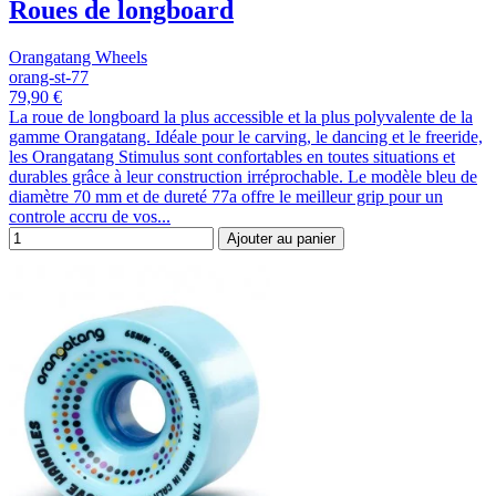
Roues de longboard
Orangatang Wheels
orang-st-77
79,90 €
La roue de longboard la plus accessible et la plus polyvalente de la
gamme Orangatang. Idéale pour le carving, le dancing et le freeride,
les Orangatang Stimulus sont confortables en toutes situations et
durables grâce à leur construction irréprochable. Le modèle bleu de
diamètre 70 mm et de dureté 77a offre le meilleur grip pour un
controle accru de vos...
Ajouter au panier