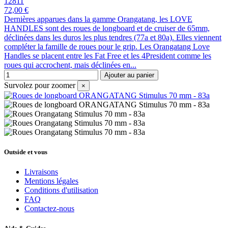
12811
72,00 €
Dernières apparues dans la gamme Orangatang, les LOVE
HANDLES sont des roues de longboard et de cruiser de 65mm,
déclinées dans les duros les plus tendres (77a et 80a). Elles viennent
compléter la famille de roues pour le grip. Les Orangatang Love
Handles se placent entre les Fat Free et les 4President comme les
roues qui accrochent, mais déclinées en...
Ajouter au panier
Survolez pour zoomer
×
Outside et vous
Livraisons
Mentions légales
Conditions d'utilisation
FAQ
Contactez-nous