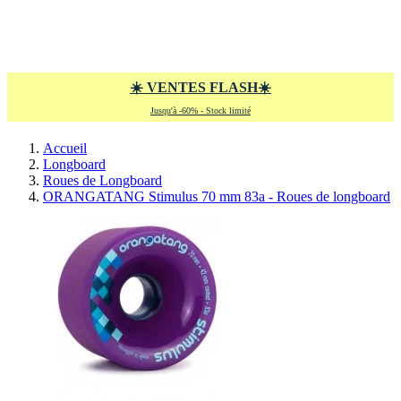
aucun article
0
Panier
×
Aucun article dans votre panier
☀️
VENTES FLASH
☀️
Jusqu'à -60% - Stock limité
Accueil
Longboard
Roues de Longboard
ORANGATANG Stimulus 70 mm 83a - Roues de longboard