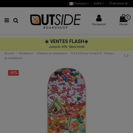
Français
EUR €
Wishlist (
0
)
0
Connexion
Panier
☀️
VENTES FLASH
☀️
Jusqu'à -60% - Stock limité
Accueil
Skateboard
Plateaux de skateboard
PIZZA Ducky Candy 8.5" - Plateau
de skateboard
-40%