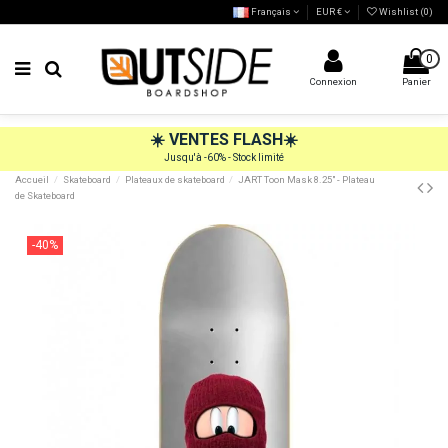
Français
EUR €
Wishlist (
0
)
0
Connexion
Panier
☀️
VENTES FLASH
☀️
Jusqu'à -60% - Stock limité
Accueil
Skateboard
Plateaux de skateboard
JART Toon Mask 8.25" - Plateau
de Skateboard
-40%