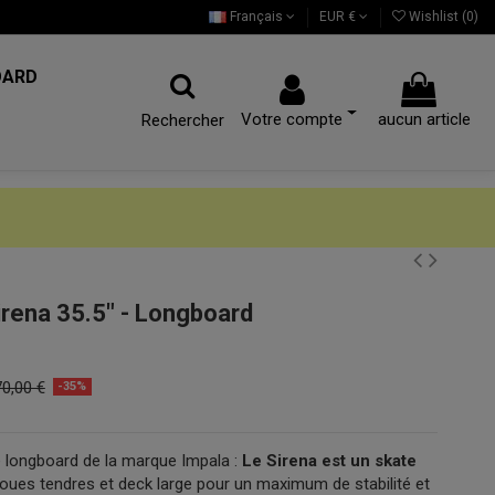
Français
EUR €
Wishlist (
0
)
OARD
Votre compte
aucun article
Rechercher
rena 35.5" - Longboard
0,00 €
-35%
 longboard de la marque Impala :
Le Sirena est un skate
oues tendres et deck large pour un maximum de stabilité et