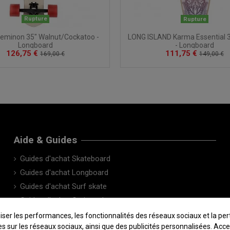
Rupture
Rupture
eminon 35" Walnut/Cockatoo -
LONG ISLAND Karma Essential 35
Longboard
- Longboard
126,75 €
111,75 €
169,00 €
149,00 €
Aide & Guides
Guides d'achat Skateboard
Guides d'achat Longboard
Guides d'achat Surf skate
Guides d'achat Cruiser skate
Le Blog
 les performances, les fonctionnalités des réseaux sociaux et la pertin
sées sur les réseaux sociaux, ainsi que des publicités personnalisées. Ac