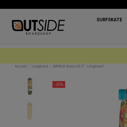
SURFSKATE
Accueil
Longboard
IMPALA Sirena 35.5" - Longboard
-35%