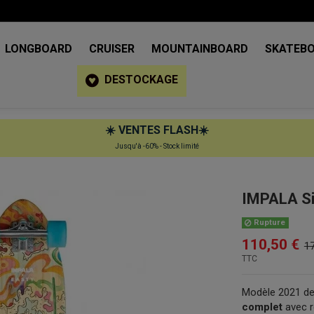
LONGBOARD
CRUISER
MOUNTAINBOARD
SKATEB
DESTOCKAGE
☀️
VENTES FLASH
☀️
Jusqu'à -60% - Stock limité
IMPALA Si
Rupture
110,50 €
17
TTC
Modèle 2021 de
complet
avec r