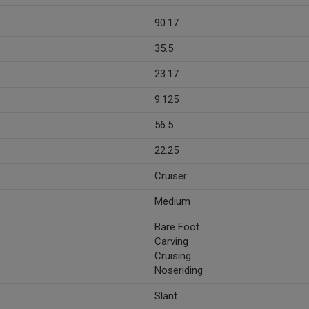
90.17
35.5
23.17
9.125
56.5
22.25
Cruiser
Medium
Bare Foot
Carving
Cruising
Noseriding
Slant