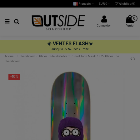
Français
EUR €
Wishlist (
0
)
0
Connexion
Panier
☀️
VENTES FLASH
☀️
Jusqu'à -60% - Stock limité
Accueil
Skateboard
Plateaux de skateboard
Jart Toon Mask 7.87" - Plateau de
Skateboard
-40%