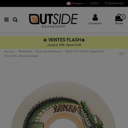
Français
EUR €
Wishlist (
0
)
0
Connexion
Panier
☀️
VENTES FLASH
☀️
Jusqu'à -60% - Stock limité
Accueil
Skateboard
Roues de skateboard
BONES STF V5 Hart Speed Gator
52mm 99a - Roues de skate