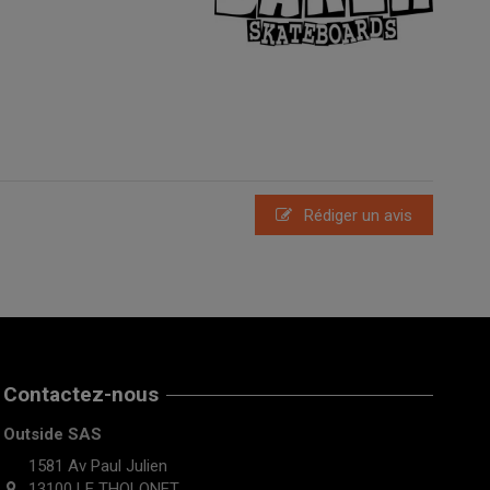
Rédiger un avis
Contactez-nous
Outside SAS
1581 Av Paul Julien
13100 LE THOLONET