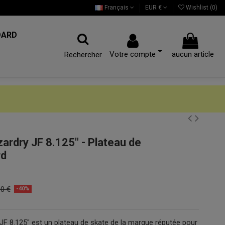
Français
EUR €
Wishlist (
0
)
OARD
Votre compte
aucun article
Rechercher
ardry JF 8.125" - Plateau de
rd
00 €
-40%
JF 8.125" est un plateau de skate de la marque réputée pour