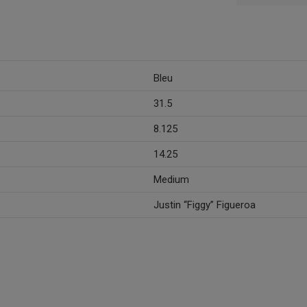
Bleu
31.5
8.125
14.25
Medium
Justin “Figgy” Figueroa