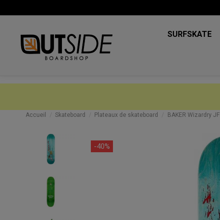
SURFSKATE
Accueil
Skateboard
Plateaux de skateboard
BAKER Wizardry JF 
-40%