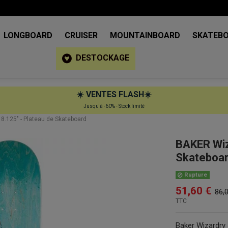
LONGBOARD
CRUISER
MOUNTAINBOARD
SKATEB
DESTOCKAGE
☀️
VENTES FLASH
☀️
Jusqu'à -60% - Stock limité
8.125" - Plateau de Skateboard
BAKER Wiz
Skateboa
Rupture
51,60 €
86,
TTC
Baker Wizardry 