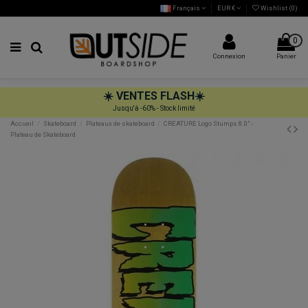
Français
EUR €
Wishlist (
0
)
0
Connexion
Panier
☀️
VENTES FLASH
☀️
Jusqu'à -60% - Stock limité
Accueil
Skateboard
Plateaux de skateboard
CREATURE Logo Stumps 8.0" -
Plateau de Skateboard