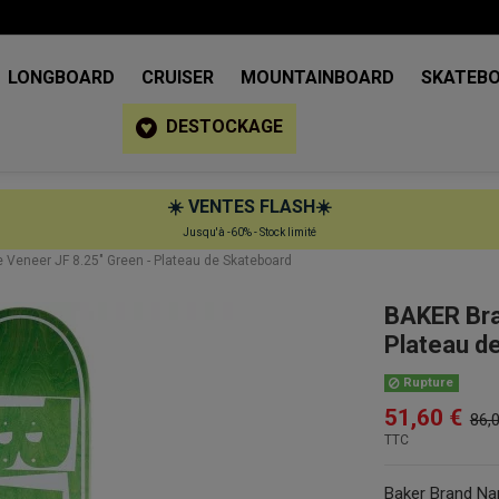
LONGBOARD
CRUISER
MOUNTAINBOARD
SKATEB
DESTOCKAGE
☀️
VENTES FLASH
☀️
Jusqu'à -60% - Stock limité
eneer JF 8.25" Green - Plateau de Skateboard
BAKER Bra
Plateau d
Rupture
51,60 €
86,
TTC
Baker Brand Nam