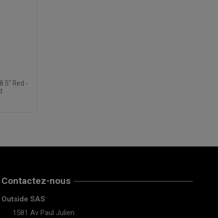
.5" Red -
d
Contactez-nous
Outside SAS
1581 Av Paul Julien