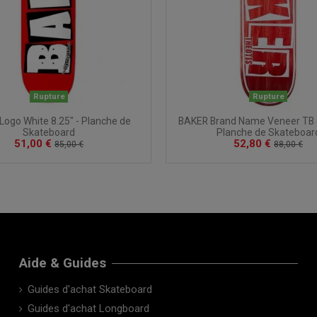
Rupture
Rupture
BAKER Brand Name Veneer TB 8
ogo White 8.25" - Planche de
Planche de Skateboar
Skateboard
52,80 €
51,00 €
88,00 €
85,00 €
Aide & Guides
Guides d'achat Skateboard
Guides d'achat Longboard