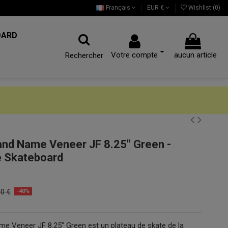
Français
EUR €
Wishlist (
0
)
OARD
Votre compte
aucun article
Rechercher
nd Name Veneer JF 8.25" Green -
e Skateboard
00 €
-40%
e Veneer JF 8.25" Green est un plateau de skate de la