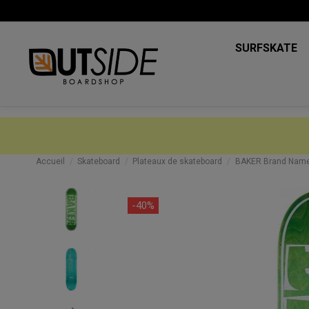
SURFSKATE
Accueil
Skateboard
Plateaux de skateboard
BAKER Brand Name V
-40%