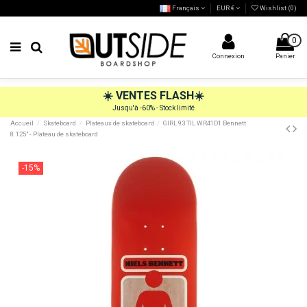
Français
EUR €
Wishlist (
0
)
0
Connexion
Panier
☀️
VENTES FLASH
☀️
Jusqu'à -60% - Stock limité
Accueil
Skateboard
Plateaux de skateboard
GIRL 93 TIL WR41D1 Bennett
8.125" - Plateau de skateboard
-15%