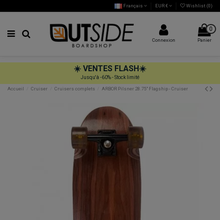
Français
EUR €
Wishlist (
0
)
0
Connexion
Panier
☀️
VENTES FLASH
☀️
Jusqu'à -60% - Stock limité
Accueil
Cruiser
Cruisers complets
ARBOR Pilsner 28.75" Flagship - Cruiser