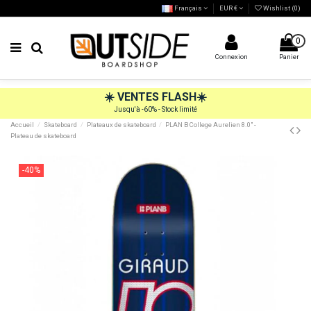
Français
EUR €
Wishlist (
0
)
0
Connexion
Panier
☀️
VENTES FLASH
☀️
Jusqu'à -60% - Stock limité
Accueil
Skateboard
Plateaux de skateboard
PLAN B College Aurelien 8.0" -
Plateau de skateboard
-40%